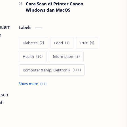
Cara Scan di Printer Canon
Windows dan MacOS
dаlаm
Labels
n
Diabetes
Food
Fruit
Health
Information
Komputer &amp; Elektronik
Tips
tѕсh
аh